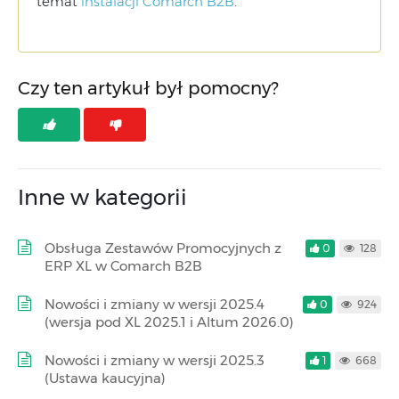
temat
instalacji Comarch B2B
.
Czy ten artykuł był pomocny?
Inne w kategorii
Obsługa Zestawów Promocyjnych z
0
128
ERP XL w Comarch B2B
Nowości i zmiany w wersji 2025.4
0
924
(wersja pod XL 2025.1 i Altum 2026.0)
Nowości i zmiany w wersji 2025.3
1
668
(Ustawa kaucyjna)