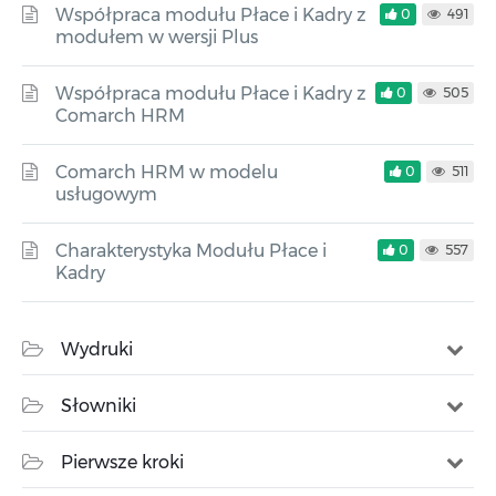
Współpraca modułu Płace i Kadry z
0
491
modułem w wersji Plus
Współpraca modułu Płace i Kadry z
0
505
Comarch HRM
Comarch HRM w modelu
0
511
usługowym
Charakterystyka Modułu Płace i
0
557
Kadry
Wydruki
Słowniki
Pierwsze kroki