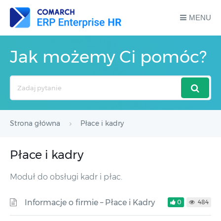
MENU
Jak możemy Ci pomóc?
Search
For
Strona główna
Płace i kadry
Płace i kadry
Moduł do obsługi kadr i płac.
Informacje o firmie – Płace i Kadry
0
484