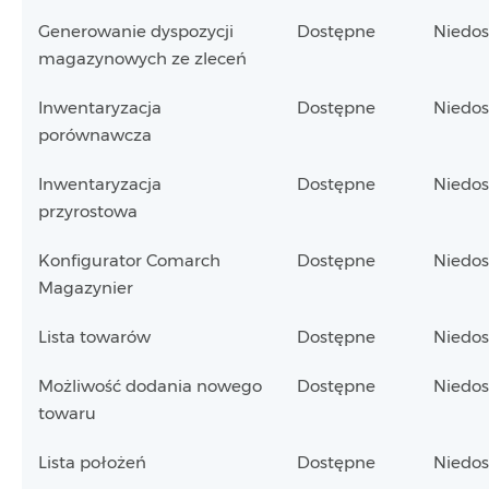
Generowanie dyspozycji
Dostępne
Niedo
magazynowych ze zleceń
Inwentaryzacja
Dostępne
Niedo
porównawcza
Inwentaryzacja
Dostępne
Niedo
przyrostowa
Konfigurator Comarch
Dostępne
Niedo
Magazynier
Lista towarów
Dostępne
Niedo
Możliwość dodania nowego
Dostępne
Niedo
towaru
Lista położeń
Dostępne
Niedo