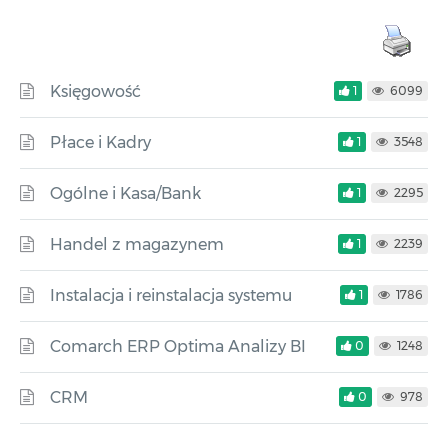
Księgowość
1
6099
Płace i Kadry
1
3548
Ogólne i Kasa/Bank
1
2295
Handel z magazynem
1
2239
Instalacja i reinstalacja systemu
1
1786
Comarch ERP Optima Analizy BI
0
1248
CRM
0
978