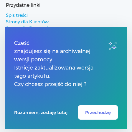
Przydatne linki
Spis treści
Strony dla Klientów
Strony dla Partnerów
Pomoc Comarch ERP
Pomoc Comarch Betterfly
Cześć,
Pomoc Comarch e-Sklep
znajdujesz się na archiwalnej
Pomoc Comarch HRM
wersji pomocy.
Istnieje zaktualizowana wersja
Kontakt
tego artykułu.
Numery telefonów
Czy chcesz przejść do niej ?
Znajdź Partnera Comarch
Formularz kontaktowy
Rozumiem, zostaję tutaj
Przechodzę