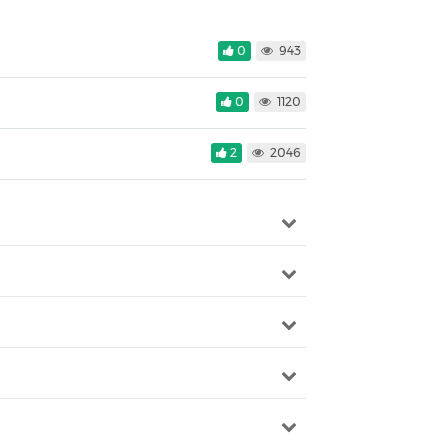
0
943
0
1120
2
2046