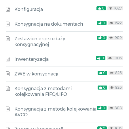
0
1027
Konfiguracja
0
1522
Konsygnacja na dokumentach
0
909
Zestawienie sprzedaży
konsygnacyjnej
0
1005
Inwentaryzacja
0
846
ZWE w konsygnacji
0
826
Konsygnacja z metodami
kolejkowania FIFO/LIFO
0
808
Konsygnacja z metodą kolejkowania
AVCO
0
1014