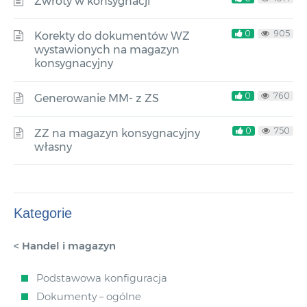
Zwroty w konsygnacji
0
905
Korekty do dokumentów WZ
wystawionych na magazyn
konsygnacyjny
0
760
Generowanie MM- z ZS
0
750
ZZ na magazyn konsygnacyjny
własny
Kategorie
< Handel i magazyn
Podstawowa konfiguracja
Dokumenty – ogólne