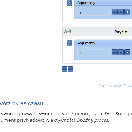
Aktywność Przy
wórz okres czasu
tywność pozwala wygenerować zmienną typu
TimeSpan
p
gument przykładowo w aktywności
Opóźnij proces
.