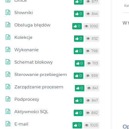
Office
0
877
Ka
Słowniki
0
844
W 
Obsługa błędów
0
1092
Kolekcje
0
852
Wykonanie
0
798
Schemat blokowy
0
1113
Sterowanie przebiegiem
0
939
Zarządzanie procesem
0
841
Podprocesy
0
847
Aktywności SQL
0
882
E-mail
0
1025
Op