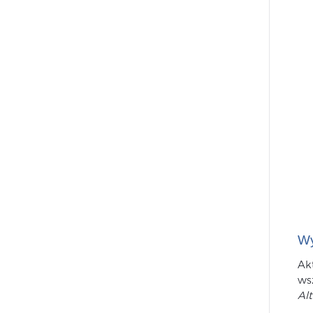
Wy
Ak
ws
Al