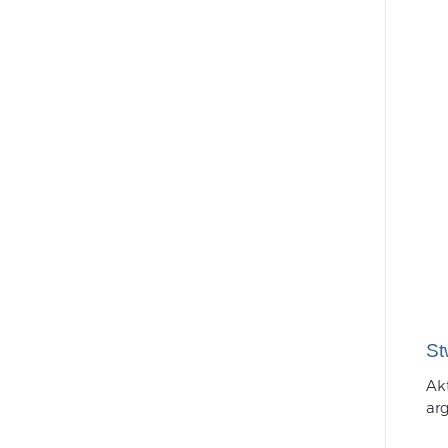
St
Ak
ar