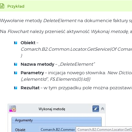
Przykład
Wywołanie metody
DeleteElement
na dokumencie faktury s
Na
Flowchart
należy przenieść aktywność
Wykonaj metodę
,
Obiekt
–
Comarch.B2.Common.Locator.GetService(Of Comarch.B
)
Nazwa metody
–
„
DeleteElement”
Parametry
– inicjacja nowego słownika:
New Diction
{„
elementId”
, FS.Elements(0).Id}}
Rezultat
– w tym przypadku pole można pozostawi