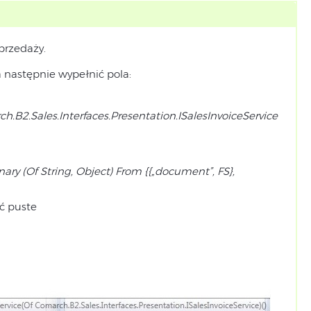
przedaży.
 a następnie wypełnić pola:
2.Sales.Interfaces.Presentation.ISalesInvoiceService
ary (Of String, Object) From {{„
document”
, FS},
ć puste