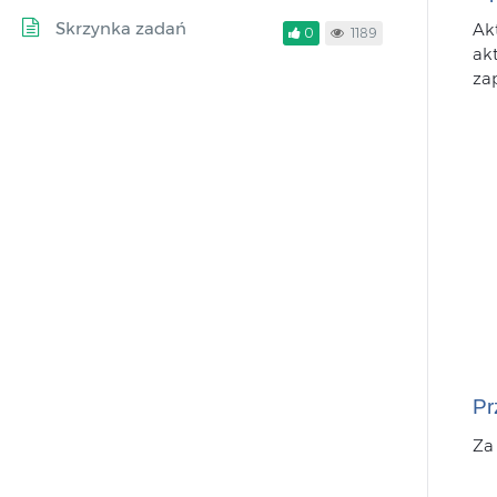
Skrzynka zadań
Ak
0
1189
ak
za
Pr
Za