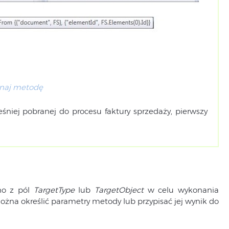
naj metodę
śniej pobranej do procesu faktury sprzedaży, pierwszy
no z pól
TargetType
lub
TargetObject
w celu wykonania
ożna określić parametry metody lub przypisać jej wynik do