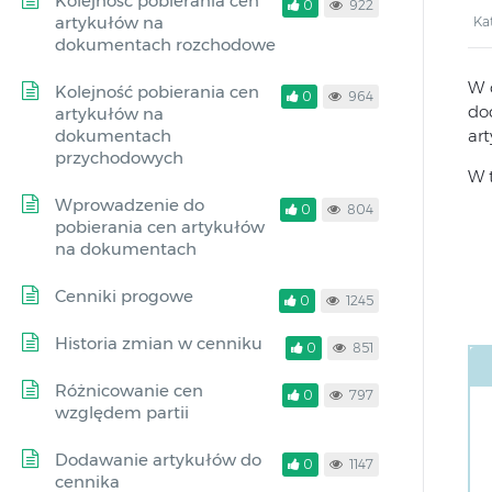
Kolejność pobierania cen
0
922
artykułów na
Ka
dokumentach rozchodowe
W 
Kolejność pobierania cen
0
964
do
artykułów na
dokumentach
ar
przychodowych
W 
Wprowadzenie do
0
804
pobierania cen artykułów
na dokumentach
Cenniki progowe
0
1245
Historia zmian w cenniku
0
851
Różnicowanie cen
0
797
względem partii
Dodawanie artykułów do
0
1147
cennika