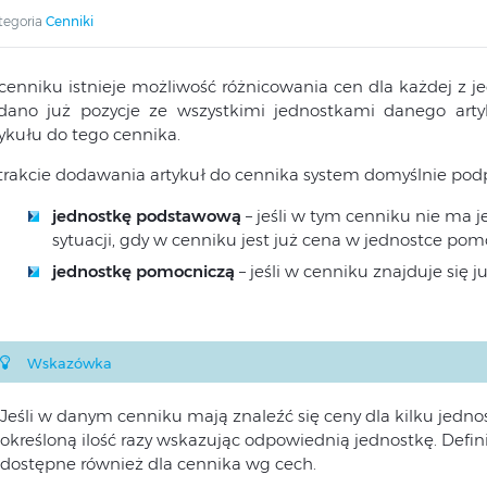
tegoria
Cenniki
cenniku istnieje możliwość różnicowania cen dla każdej z j
dano już pozycje ze wszystkimi jednostkami danego art
tykułu do tego cennika.
trakcie dodawania artykuł do cennika system domyślnie pod
jednostkę podstawową
– jeśli w tym cenniku nie ma je
sytuacji, gdy w cenniku jest już cena w jednostce pom
jednostkę pomocniczą
– jeśli w cenniku znajduje się 
Wskazówka
Jeśli w danym cenniku mają znaleźć się ceny dla kilku jednos
określoną ilość razy wskazując odpowiednią jednostkę. Defin
dostępne również dla cennika wg cech.