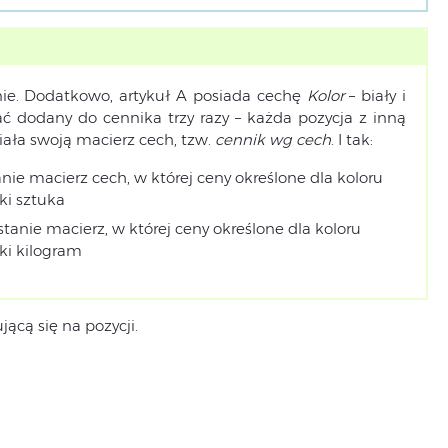
anie. Dodatkowo, artykuł A posiada cechę
Kolor
– biały i
ć dodany do cennika trzy razy – każda pozycja z inną
iała swoją macierz cech, tzw.
cennik wg cech
. I tak:
nie macierz cech, w której ceny określone dla koloru
ki sztuka
tanie macierz, w której ceny określone dla koloru
ki kilogram
ącą się na pozycji.