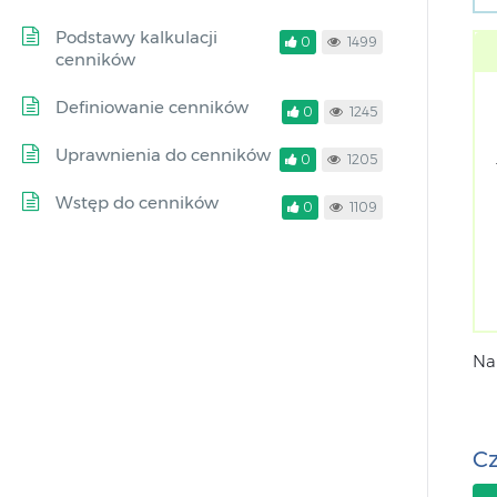
Podstawy kalkulacji
0
1499
cenników
Definiowanie cenników
0
1245
Uprawnienia do cenników
0
1205
Wstęp do cenników
0
1109
Na
Cz