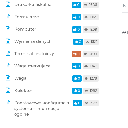
Drukarka fiskalna
0
1686
Ka
Formularze
0
1045
Komputer
0
1269
W 
Wymiana danych
0
1521
Terminal płatniczy
-1
1409
Waga metkująca
0
1043
Waga
0
1279
Kolektor
0
1282
Podstawowa konfiguracja
0
1527
systemu – Informacje
ogólne