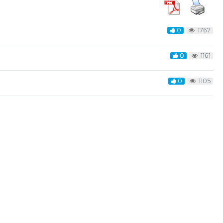
0
1767
0
1161
0
1105