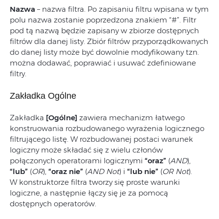
Nazwa
– nazwa filtra. Po zapisaniu filtru wpisana w tym
polu nazwa zostanie poprzedzona znakiem “#”. Filtr
pod tą nazwą będzie zapisany w zbiorze dostępnych
filtrów dla danej listy. Zbiór filtrów przyporządkowanych
do danej listy może być dowolnie modyfikowany tzn.
można dodawać, poprawiać i usuwać zdefiniowane
filtry.
Zakładka Ogólne
Zakładka
[Ogólne]
zawiera mechanizm łatwego
konstruowania rozbudowanego wyrażenia logicznego
filtrującego listę. W rozbudowanej postaci warunek
logiczny może składać się z wielu członów
połączonych operatorami logicznymi
“
oraz”
(
AND
),
“
lub”
(
OR
),
“
oraz nie”
(
AND Not
) i
“
lub nie”
(
OR Not
).
W konstruktorze filtra tworzy się proste warunki
logiczne, a następnie łączy się je za pomocą
dostępnych operatorów.