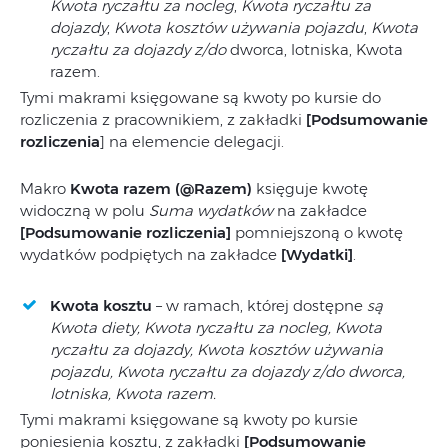
Kwota ryczałtu za nocleg
,
Kwota ryczałtu za
dojazdy
,
Kwota kosztów używania pojazdu
,
Kwota
ryczałtu za dojazdy z/do
dworca, lotniska, Kwota
razem.
Tymi makrami księgowane są kwoty po kursie do
rozliczenia z pracownikiem, z zakładki
[Podsumowanie
rozliczenia
] na elemencie delegacji.
Makro
Kwota razem (@Razem)
księguje kwotę
widoczną w polu
Suma wydatków
na zakładce
[Podsumowanie rozliczenia]
pomniejszoną o kwotę
wydatków podpiętych na zakładce
[Wydatki]
.
Kwota kosztu
– w ramach, której dostępne
są
Kwota diety, Kwota ryczałtu za nocleg, Kwota
ryczałtu za dojazdy, Kwota kosztów używania
pojazdu, Kwota ryczałtu za dojazdy z/do dworca,
lotniska, Kwota razem.
Tymi makrami księgowane są kwoty po kursie
poniesienia kosztu, z zakładki
[Podsumowanie