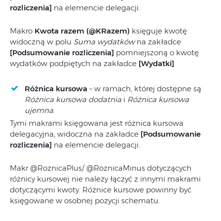
rozliczenia]
na elemencie delegacji.
Makro
Kwota razem (@KRazem)
księguje kwotę
widoczną w polu
Suma wydatków
na zakładce
[Podsumowanie rozliczenia]
pomniejszoną o kwotę
wydatków podpiętych na zakładce
[Wydatki]
.
Różnica kursowa
– w ramach, której dostępne są
Różnica kursowa dodatnia
i
Różnica kursowa
ujemna
.
Tymi makrami księgowana jest różnica kursowa
delegacyjna, widoczna na zakładce
[Podsumowanie
rozliczenia]
na elemencie delegacji.
Makr @RoznicaPlus/ @RoznicaMinus dotyczących
różnicy kursowej nie należy łączyć z innymi makrami
dotyczącymi kwoty. Różnice kursowe powinny być
księgowane w osobnej pozycji schematu.