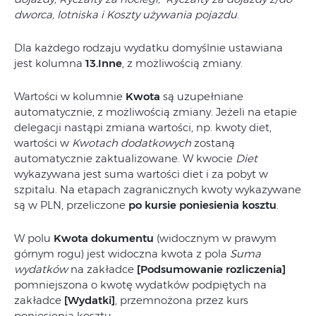
dworca, lotniska i Koszty używania pojazdu
.
Dla każdego rodzaju wydatku domyślnie ustawiana
jest kolumna
13.Inne
, z możliwością zmiany.
Wartości w kolumnie
Kwota
są uzupełniane
automatycznie, z możliwością zmiany. Jeżeli na etapie
delegacji nastąpi zmiana wartości, np. kwoty diet,
wartości w
Kwotach dodatkowych
zostaną
automatycznie zaktualizowane. W kwocie
Diet
wykazywana jest suma wartości diet i za pobyt w
szpitalu. Na etapach zagranicznych kwoty wykazywane
są w PLN, przeliczone
po kursie poniesienia kosztu
.
W polu
Kwota dokumentu
(widocznym w prawym
górnym rogu) jest widoczna kwota z pola
Suma
wydatków
na zakładce
[Podsumowanie rozliczenia]
pomniejszona o kwotę wydatków podpiętych na
zakładce
[Wydatki]
, przemnożona przez kurs
poniesienia kosztu.