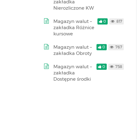
zakładka
Nierozliczone KW
Magazyn walut –
0
817
zakładka Różnice
kursowe
Magazyn walut –
0
767
zakładka Obroty
Magazyn walut –
0
758
zakładka
Dostępne środki