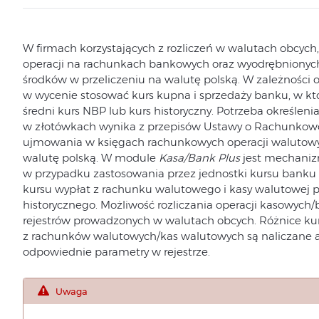
W firmach korzystających z rozliczeń w walutach obcych,
operacji na rachunkach bankowych oraz wyodrębnionyc
środków w przeliczeniu na walutę polską. W zależności o
w wycenie stosować kurs kupna i sprzedaży banku, w k
średni kurs NBP lub kurs historyczny. Potrzeba określe
w złotówkach wynika z przepisów Ustawy o Rachunkowoś
ujmowania w księgach rachunkowych operacji walutowy
walutę polską. W module
Kasa/Bank Plus
jest mechanizm
w przypadku zastosowania przez jednostki kursu banku
kursu wypłat z rachunku walutowego i kasy walutowej p
historycznego. Możliwość rozliczania operacji kasowych/
rejestrów prowadzonych w walutach obcych. Różnice ku
z rachunków walutowych/kas walutowych są naliczane a
odpowiednie parametry w rejestrze.
Uwaga