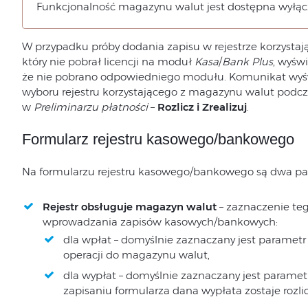
Funkcjonalność magazynu walut jest dostępna wyłą
W przypadku próby dodania zapisu w rejestrze korzysta
który nie pobrał licencji na moduł
Kasa
/
Bank Plus
, wyśw
że nie pobrano odpowiedniego modułu. Komunikat wyś
wyboru rejestru korzystającego z magazynu walut podcza
w
Preliminarzu płatności
–
Rozlicz i Zrealizuj
.
Formularz rejestru kasowego/bankowego
Na formularzu rejestru kasowego/bankowego są dwa p
Rejestr obsługuje magazyn walut
– zaznaczenie te
wprowadzania zapisów kasowych/bankowych:
dla wpłat – domyślnie zaznaczany jest paramet
operacji do magazynu walut,
dla wypłat – domyślnie zaznaczany jest parame
zapisaniu formularza dana wypłata zostaje roz