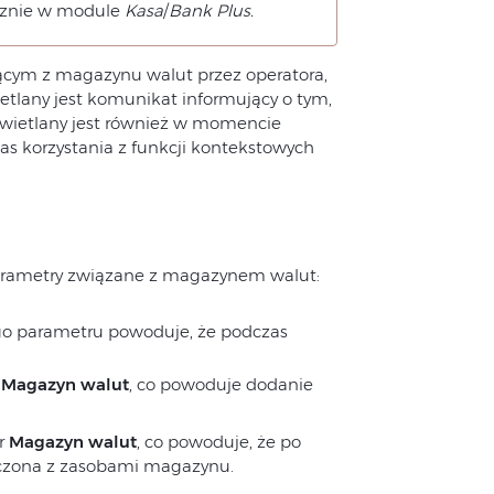
cznie w module
Kasa
/
Bank Plus.
jącym z magazynu walut przez operatora,
ietlany jest komunikat informujący o tym,
wietlany jest również w momencie
s korzystania z funkcji kontekstowych
arametry związane z magazynem walut:
go parametru powoduje, że podczas
r
Magazyn walut
, co powoduje dodanie
tr
Magazyn walut
, co powoduje, że po
liczona z zasobami magazynu.