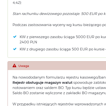
4,42);
Stan rachunku dewizowego pozostaje: 500 EUR po ku
Podczas zastosowania wyceny wg kursu bieżącego po
KW z pierwszego zasobu ściąga 5000 EUR po kurs
2400 PLN
KW z drugiego zasobu ściąga 500 EUR po kursie 
Uwaga
Na nowododanym formularzu rejestru kasowego/ba
Rejestr obsługuje magazyn walut
spowoduje zablokow
notowaniem oraz saldem BO. Typ kursu będzie ustawiał
Saldo BO zostanie wyliczone z zakładki BO magazynu
W przypadku istniejących rejestrów wprowadzonych w 