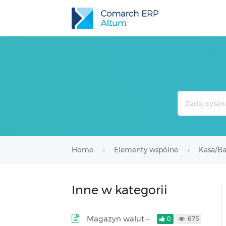
Search
For
Home
Elementy wspólne
Kasa/B
Inne w kategorii
Magazyn walut –
0
675