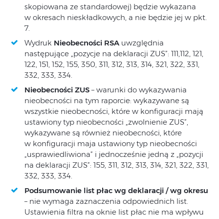
skopiowana ze standardowej) będzie wykazana
w okresach nieskładkowych, a nie będzie jej w pkt.
7.
Wydruk
Nieobecności RSA
uwzględnia
następujące „pozycje na deklaracji ZUS”: 111,112, 121,
122, 151, 152, 155, 350, 311, 312, 313, 314, 321, 322, 331,
332, 333, 334.
Nieobecności ZUS
– warunki do wykazywania
nieobecności na tym raporcie: wykazywane są
wszystkie nieobecności, które w konfiguracji mają
ustawiony typ nieobecności „zwolnienie ZUS”,
wykazywane są również nieobecności, które
w konfiguracji maja ustawiony typ nieobecności
„usprawiedliwiona” i jednocześnie jedną z „pozycji
na deklaracji ZUS”: 155, 311, 312, 313, 314, 321, 322, 331,
332, 333, 334.
Podsumowanie list płac wg deklaracji / wg okresu
– nie wymaga zaznaczenia odpowiednich list.
Ustawienia filtra na oknie list płac nie ma wpływu