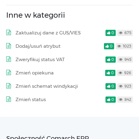
Inne w kategorii
Zaktualizuj dane z GUS/VIES
0
675
Dodaj/usuń atrybut
0
1023
Zweryfikuj status VAT
0
945
Zmień opiekuna
0
926
Zmień schemat windykacji
0
923
Zmień status
0
842
Społeczność Comarch ERP