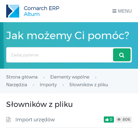
MENU
Jak możemy Ci pomóc?
Search
For
Strona główna
Elementy wspólne
Narzędzia
Importy
Słowników z pliku
Słowników z pliku
Import urzędów
0
806