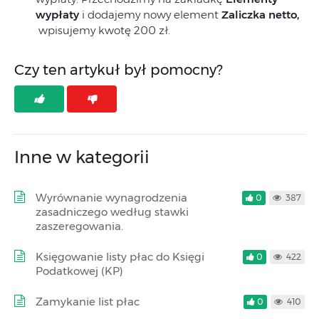
wypłaty
i dodajemy nowy element
Zaliczka netto,
wpisujemy kwotę 200 zł.
Czy ten artykuł był pomocny?
Inne w kategorii
Wyrównanie wynagrodzenia
0
387
zasadniczego według stawki
zaszeregowania.
Księgowanie listy płac do Księgi
0
422
Podatkowej (KP)
Zamykanie list płac
0
410