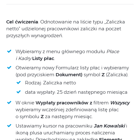
Cel ćwiczenia
: Odnotowanie na liście typu „Zaliczka
netto” udzielonej pracownikowi zaliczki na poczet
przyszłych wynagrodzeń.
Wybieramy z menu głównego modułu
Płace
i Kadry
Listy płac
.
Otwieramy nowy Formularz listy płac i wybieramy
(pod przyciskiem
Dokument)
symbol
Z
(Zaliczka).
Rodzaj: Zaliczka netto
data wypłaty: 25 dzień następnego miesiąca
W oknie
Wypłaty pracowników z
filtrem
Wszyscy
wybieramy wcześniej zdefiniowaną listę płac
o symbolu
Z
za następny miesiąc.
Ustawiamy kursor na pracowniku
Jan Kowalski
i
ikoną plusa uruchamiany proces naliczenia
wypłaty. Przechodzimy na zakładkę
Elementy