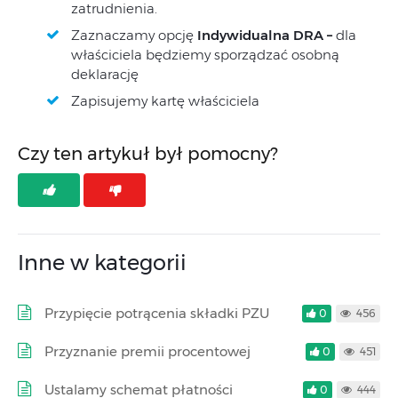
zatrudnienia.
Zaznaczamy opcję
Indywidualna DRA –
dla
właściciela będziemy sporządzać osobną
deklarację
Zapisujemy kartę właściciela
Czy ten artykuł był pomocny?
Inne w kategorii
Przypięcie potrącenia składki PZU
0
456
Przyznanie premii procentowej
0
451
Ustalamy schemat płatności
0
444