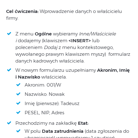
Cel ćwiczenia:
Wprowadzenie danych o właścicielu
firmy.
Z menu
Ogólne
wybieramy
Inne/Właściciele
i
dodajemy (klawiszem
<INSERT>
lub
poleceniem
Dodaj
z menu kontekstowego,
wywołanego prawym klawiszem myszy) formularz
danych kadrowych właściciela.
W nowym formularzu uzupełniamy
Akronim, Imię
i Nazwisko
właściciela.
Akronim: 001/W
Nazwisko: Nowak
Imię (pierwsze): Tadeusz
PESEL, NIP, Adres
Przechodzimy na zakładkę
Etat:
W polu
Data zatrudnienia
(data zgłoszenia do
ubezpieczeń) wprowadzamy 1-szy dzień