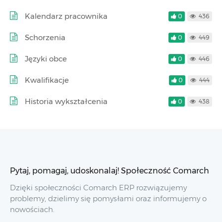
Kalendarz pracownika
0
436
Schorzenia
0
449
Języki obce
0
446
Kwalifikacje
0
444
Historia wykształcenia
0
438
Pytaj, pomagaj, udoskonalaj! Społeczność Comarch
Dzięki społeczności Comarch ERP rozwiązujemy
problemy, dzielimy się pomysłami oraz informujemy o
nowościach.