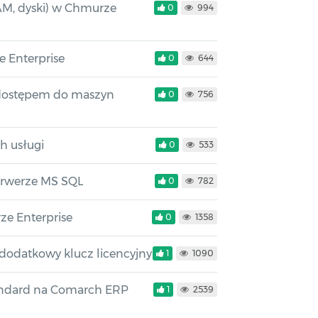
AM, dyski) w Chmurze
0
994
 Enterprise
0
644
dostępem do maszyn
0
756
h usługi
0
533
erwerze MS SQL
0
782
e Enterprise
0
1358
odatkowy klucz licencyjny
1
1090
andard na Comarch ERP
1
2539