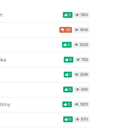
h
0
1160
-28
1648
0
1028
ska
0
1152
1
2616
0
886
ptimy
0
1503
0
870