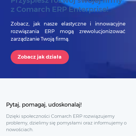
Przyspiesz rozwój swojej firmy
z Comarch ERP Enterprise!
Zobacz, jak nasze elastyczne i innowacyjne
rozwiązania ERP mogą zrewolucjonizować
zarządzanie Twoją firmą.
Zobacz jak działa
Pytaj, pomagaj, udoskonalaj!
Dzięki społeczności Comarch ERP rozwiązujemy
problemy, dzielimy się pomysłami oraz informujemy o
nowościach.