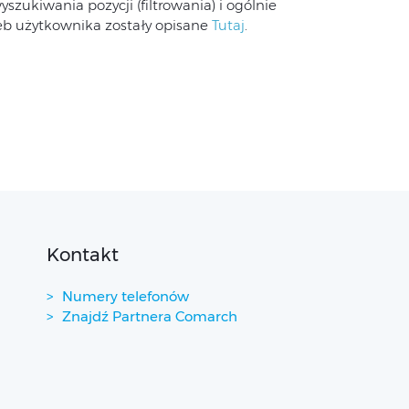
szukiwania pozycji (filtrowania) i ogólnie
eb użytkownika zostały opisane
Tutaj
.
Kontakt
Numery telefonów
Znajdź Partnera Comarch