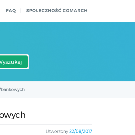
FAQ
SPOŁECZNOŚĆ COMARCH
Wyszukaj
ch/bankowych
kowych
Utworzony
22/08/2017