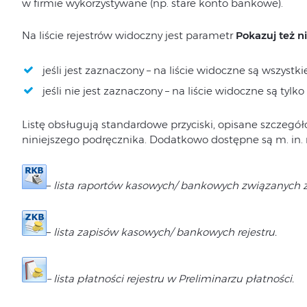
w firmie wykorzystywane (np. stare konto bankowe).
Na liście rejestrów widoczny jest parametr
Pokazuj też 
jeśli jest zaznaczony – na liście widoczne są wszystki
jeśli nie jest zaznaczony – na liście widoczne są tylko
Listę obsługują standardowe przyciski, opisane szczegó
niniejszego podręcznika. Dodatkowo dostępne są m. in. n
–
lista raportów kasowych/ bankowych związanych z
–
lista zapisów kasowych/ bankowych rejestru.
– lista płatności rejestru w Preliminarzu płatności.