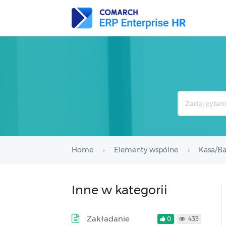
Search
For
Home
Elementy wspólne
Kasa/B
Inne w kategorii
Zakładanie
0
433