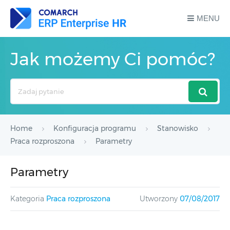
MENU
Jak możemy Ci pomóc?
Search
For
Home
Konfiguracja programu
Stanowisko
Praca rozproszona
Parametry
Parametry
Kategoria
Praca rozproszona
Utworzony
07/08/2017