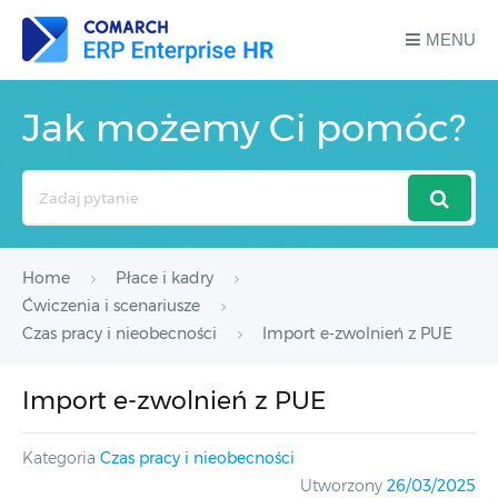
MENU
Jak możemy Ci pomóc?
Search
For
Home
Płace i kadry
Ćwiczenia i scenariusze
Czas pracy i nieobecności
Import e-zwolnień z PUE
Import e-zwolnień z PUE
Kategoria
Czas pracy i nieobecności
Utworzony
26/03/2025