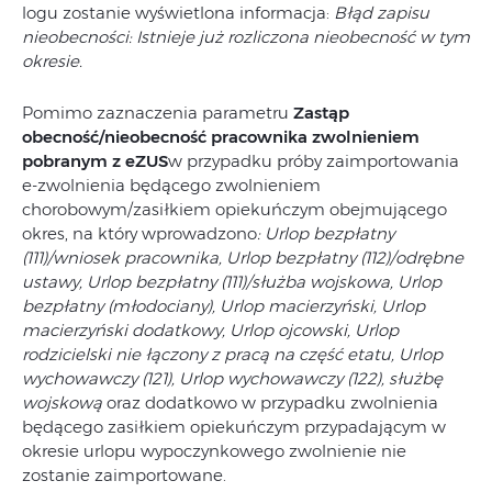
logu zostanie wyświetlona informacja:
Błąd zapisu
nieobecności: Istnieje już rozliczona nieobecność w tym
okresie.
Pomimo zaznaczenia parametru
Zastąp
obecność/nieobecność pracownika zwolnieniem
pobranym z eZUS
w przypadku próby zaimportowania
e-zwolnienia będącego zwolnieniem
chorobowym/zasiłkiem opiekuńczym obejmującego
okres, na który wprowadzono
: Urlop bezpłatny
(111)/wniosek pracownika, Urlop bezpłatny (112)/odrębne
ustawy, Urlop bezpłatny (111)/służba wojskowa, Urlop
bezpłatny (młodociany), Urlop macierzyński, Urlop
macierzyński dodatkowy, Urlop ojcowski, Urlop
rodzicielski nie łączony z pracą na część etatu, Urlop
wychowawczy (121), Urlop wychowawczy (122), służbę
wojskową
oraz dodatkowo w przypadku zwolnienia
będącego zasiłkiem opiekuńczym przypadającym w
okresie urlopu wypoczynkowego zwolnienie nie
zostanie zaimportowane.