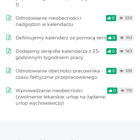
1)
Odnotowanie nieobecności i
0
530
nadgodzin w kalendarzu
Definiujemy kalendarz za pomocą serii
0
543
Dodajemy serię dla kalendarza z 35-
0
563
godzinnym tygodniem pracy
Odnotowanie obecności pracownika –
0
559
czasu faktycznie przepracowanego
Wprowadzanie nieobecności
0
716
(zwolnienie lekarskie, urlop na żądanie,
urlop wychowawczy)