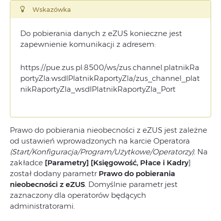
Wskazówka
Do pobierania danych z eZUS konieczne jest
zapewnienie komunikacji z adresem:
https://pue.zus.pl:8500/ws/zus.channel.platnikRa
portyZla:wsdlPlatnikRaportyZla/zus_channel_plat
nikRaportyZla_wsdlPlatnikRaportyZla_Port
Prawo do pobierania nieobecności z eZUS jest zależne
od ustawień wprowadzonych na karcie Operatora
(Start/Konfiguracja/Program/Użytkowe/Operatorzy).
Na
zakładce
[Parametry] [Księgowość, Płace i Kadry
]
został dodany parametr
Prawo do pobierania
nieobecności z eZUS
. Domyślnie parametr jest
zaznaczony dla operatorów będących
administratorami.