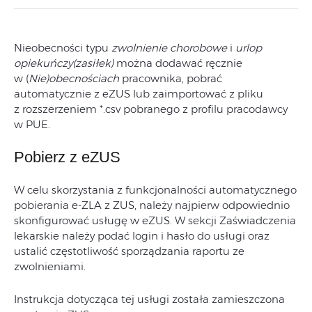
Nieobecności typu
zwolnienie chorobowe
i
urlop
opiekuńczy(zasiłek)
można dodawać ręcznie
w (
Nie)obecnościach
pracownika, pobrać
automatycznie z eZUS lub zaimportować z pliku
z rozszerzeniem *.csv pobranego z profilu pracodawcy
w PUE.
Pobierz z eZUS
W celu skorzystania z funkcjonalności automatycznego
pobierania e-ZLA z ZUS, należy najpierw odpowiednio
skonfigurować usługę w eZUS. W sekcji Zaświadczenia
lekarskie należy podać login i hasło do usługi oraz
ustalić częstotliwość sporządzania raportu ze
zwolnieniami.
Instrukcja dotycząca tej usługi została zamieszczona