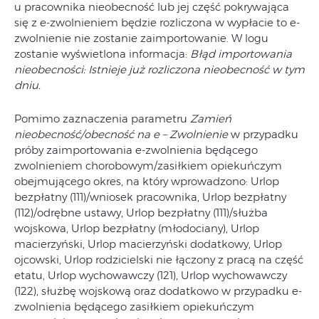
u pracownika nieobecność lub jej część pokrywająca
się z e-zwolnieniem będzie rozliczona w wypłacie to e-
zwolnienie nie zostanie zaimportowanie. W logu
zostanie wyświetlona informacja:
Błąd importowania
nieobecności: Istnieje już rozliczona nieobecność w tym
dniu.
Pomimo zaznaczenia parametru
Zamień
nieobecność/obecność na e – Zwolnienie
w przypadku
próby zaimportowania e-zwolnienia będącego
zwolnieniem chorobowym/zasiłkiem opiekuńczym
obejmującego okres, na który wprowadzono: Urlop
bezpłatny (111)/wniosek pracownika, Urlop bezpłatny
(112)/odrębne ustawy, Urlop bezpłatny (111)/służba
wojskowa, Urlop bezpłatny (młodociany), Urlop
macierzyński, Urlop macierzyński dodatkowy, Urlop
ojcowski, Urlop rodzicielski nie łączony z pracą na część
etatu, Urlop wychowawczy (121), Urlop wychowawczy
(122), służbę wojskową oraz dodatkowo w przypadku e-
zwolnienia będącego zasiłkiem opiekuńczym