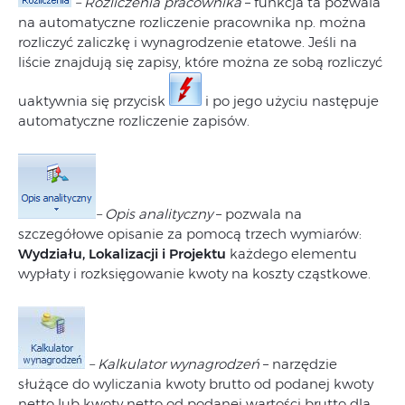
– Rozliczenia pracownika
– funkcja ta pozwala
na automatyczne rozliczenie pracownika np. można
rozliczyć zaliczkę i wynagrodzenie etatowe. Jeśli na
liście znajdują się zapisy, które można ze sobą rozliczyć
uaktywnia się przycisk
i po jego użyciu następuje
automatyczne rozliczenie zapisów.
– Opis analityczny
– pozwala na
szczegółowe opisanie za pomocą trzech wymiarów:
Wydziału, Lokalizacji i Projektu
każdego elementu
wypłaty i rozksięgowanie kwoty na koszty cząstkowe.
– Kalkulator wynagrodzeń
– narzędzie
służące do wyliczania kwoty brutto od podanej kwoty
netto lub kwoty netto od podanej wartości brutto dla