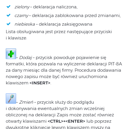
zielony
– deklaracja naliczona,
czarny
– deklaracja zablokowana przed zmianami,
niebieska
– deklaracja zaksięgowana
Lista obsługiwana jest przez następujące przyciski
i klawisze:
–
Dodaj
– przycisk powoduje pojawienie się
formatki, która pozwala na wyliczenie deklaracji PIT-8A
za dany miesiąc dla danej firmy. Procedura dodawania
nowego zapisu może być również uruchomiona
klawiszem
<INSERT>
.
–
Zmień
– przycisk służy do podglądu
i dokonywania ewentualnych zmian wcześniej
obliczonej na deklaracji Zapis może zostać również
otwarty klawiszami
<CTRL>+<ENTER>
lub poprzez
dwukrotne kliknięcie lewym klawiszem myszy na