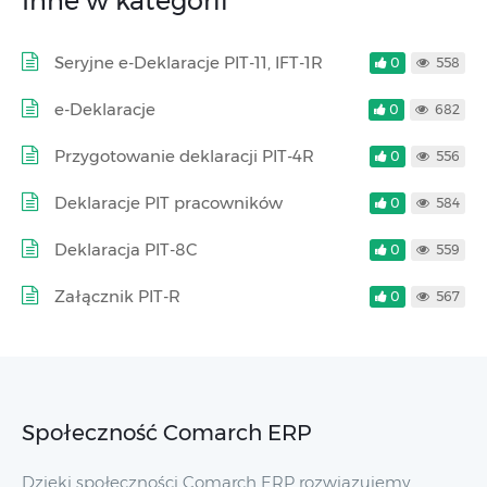
Inne w kategorii
Seryjne e-Deklaracje PIT-11, IFT-1R
0
558
e-Deklaracje
0
682
Przygotowanie deklaracji PIT-4R
0
556
Deklaracje PIT pracowników
0
584
Deklaracja PIT-8C
0
559
Załącznik PIT-R
0
567
Społeczność Comarch ERP
Dzięki społeczności Comarch ERP rozwiązujemy