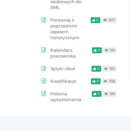
osobowych do
XML
Porównaj z
0
507
poprzednim
zapisem
historycznym
Kalendarz
0
514
pracownika
Języki obce
0
510
Kwalifikacje
0
538
Historia
0
519
wykształcenia