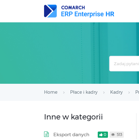
Search
For
Home
Płace i kadry
Kadry
P
Inne w kategorii
Eksport danych
0
513