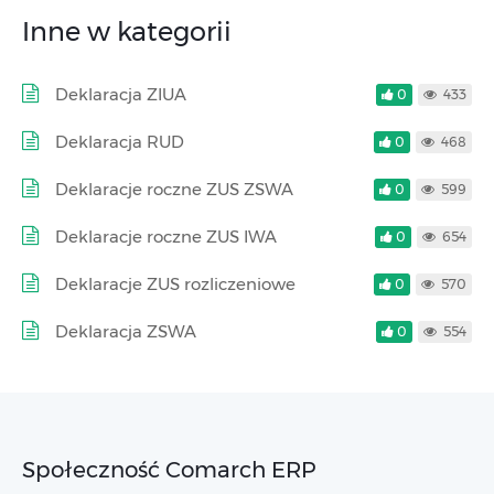
Inne w kategorii
Deklaracja ZIUA
0
433
Deklaracja RUD
0
468
Deklaracje roczne ZUS ZSWA
0
599
Deklaracje roczne ZUS IWA
0
654
Deklaracje ZUS rozliczeniowe
0
570
Deklaracja ZSWA
0
554
Społeczność Comarch ERP