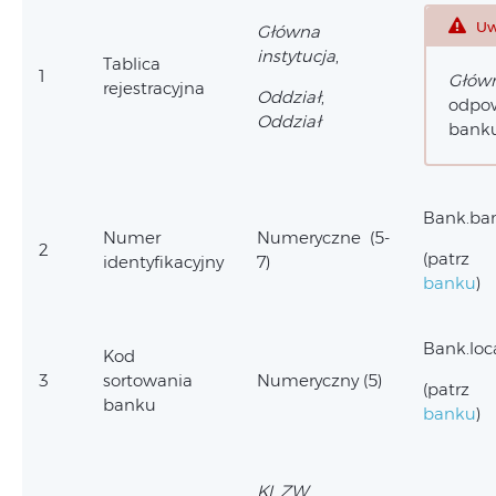
Uw
Główna
instytucja
,
Tablica
1
Główn
rejestracyjna
Oddział
,
odpow
Oddział
banku
Bank.ban
Numer
Numeryczne (5-
2
(patr
identyfikacyjny
7)
banku
)
Bank.loc
Kod
3
sortowania
Numeryczny (5)
(patr
banku
banku
)
KI
,
ZW
,