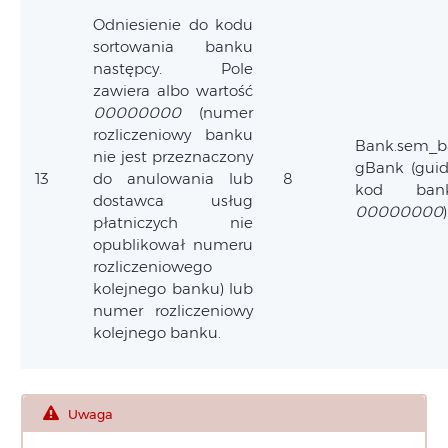
Odniesienie do kodu
sortowania banku
następcy. Pole
zawiera albo wartość
00000000
(numer
rozliczeniowy banku
Bank.sem_b
nie jest przeznaczony
gBank (guid)
13
do anulowania lub
8
kod ban
dostawca usług
00000000
płatniczych nie
opublikował numeru
rozliczeniowego
kolejnego banku) lub
numer rozliczeniowy
kolejnego banku.
Uwaga