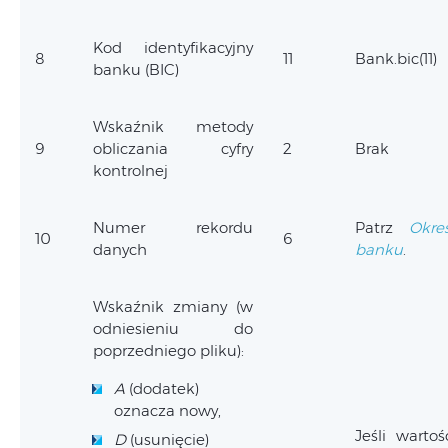
Kod identyfikacyjny
8
11
Bank.bic(11)
banku (BIC)
Wskaźnik metody
9
obliczania cyfry
2
Brak
kontrolnej
Numer rekordu
Patrz
Okreś
10
6
danych
banku
.
Wskaźnik zmiany (w
odniesieniu do
poprzedniego pliku):
A
(dodatek)
oznacza nowy,
Jeśli warto
D
(usunięcie)