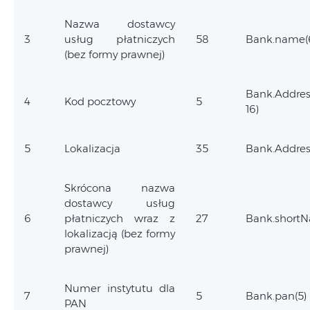
Nazwa dostawcy
3
usług płatniczych
58
Bank.name(
(bez formy prawnej)
Bank.Addres
4
Kod pocztowy
5
16)
5
Lokalizacja
35
Bank.Address
Skrócona nazwa
dostawcy usług
6
płatniczych wraz z
27
Bank.short
lokalizacją (bez formy
prawnej)
Numer instytutu dla
7
5
Bank.pan(5)
PAN