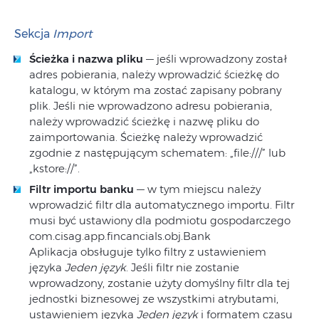
Sekcja
Import
Ścieżka i nazwa pliku
— jeśli wprowadzony został
adres pobierania, należy wprowadzić ścieżkę do
katalogu, w którym ma zostać zapisany pobrany
plik. Jeśli nie wprowadzono adresu pobierania,
należy wprowadzić ścieżkę i nazwę pliku do
zaimportowania. Ścieżkę należy wprowadzić
zgodnie z następującym schematem: „file:///” lub
„kstore://”.
Filtr importu banku
— w tym miejscu należy
wprowadzić filtr dla automatycznego importu. Filtr
musi być ustawiony dla podmiotu gospodarczego
com.cisag.app.fincancials.obj.Bank
Aplikacja obsługuje tylko filtry z ustawieniem
języka
Jeden język
. Jeśli filtr nie zostanie
wprowadzony, zostanie użyty domyślny filtr dla tej
jednostki biznesowej ze wszystkimi atrybutami,
ustawieniem języka
Jeden język
i formatem czasu