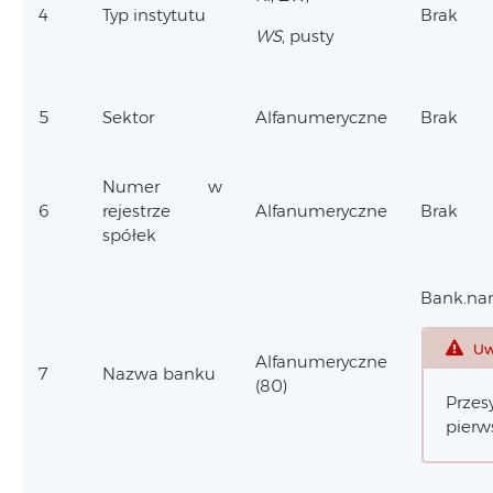
4
Typ instytutu
Brak
WS
, pusty
5
Sektor
Alfanumeryczne
Brak
Numer w
6
rejestrze
Alfanumeryczne
Brak
spółek
Bank.na
Uw
Alfanumeryczne
7
Nazwa banku
(80)
Przesy
pierws