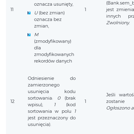
(Bank.sem_b
oznacza usunięty,
11
1
jest zmien
U
(bez zmian)
innych pr
oznacza bez
Zwolniony
.
zmian,
M
(zmodyfikowany)
dla
zmodyfikowanych
rekordów danych
Odniesienie do
zamierzonego
usunięcia kodu
Jeśli wart
sortowania:
0
(brak
12
1
zostanie
wpisu),
1
(kod
Ogłoszono 
sortowania w polu
1
jest przeznaczony do
usunięcia).