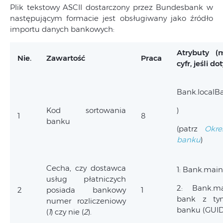
Plik tekstowy ASCII dostarczony przez Bundesbank w
następującym formacie jest obsługiwany jako źródło
importu danych bankowych:
Atrybuty (
Nie.
Zawartość
Praca
cyfr, jeśli do
Bank.localBa
Kod sortowania
)
1
8
banku
(patrz
Okre
banku
)
Cecha, czy dostawca
1: Bank.mai
usług płatniczych
2: Bank.m
2
posiada bankowy
1
bank z t
numer rozliczeniowy
banku (GUID
(
1
) czy nie (
2
).