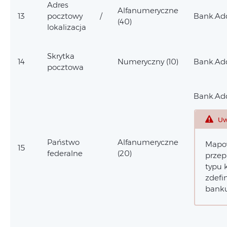
Adres
Alfanumeryczne
13
pocztowy /
Bank.Add
(40)
lokalizacja
Skrytka
14
Numeryczny (10)
Bank.Add
pocztowa
Bank.Add
Uw
Państwo
Alfanumeryczne
Mapow
15
federalne
(20)
przep
typu 
zdefi
banku