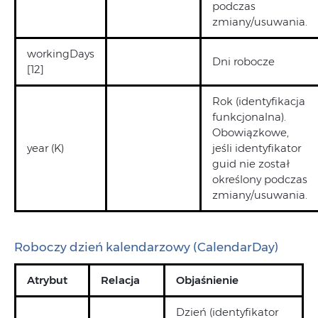
podczas
zmiany/usuwania.
workingDays
Dni robocze
[12]
Rok (identyfikacja
funkcjonalna).
Obowiązkowe,
year (K)
jeśli identyfikator
guid nie został
określony podczas
zmiany/usuwania.
Roboczy dzień kalendarzowy (CalendarDay)
Atrybut
Relacja
Objaśnienie
Dzień (identyfikator