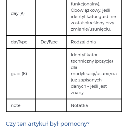
funkcjonalny).
Obowiązkowy, jeśli
day (K)
identyfikator guid nie
został określony przy
zmianie/usunięciu.
dayType
DayType
Rodzaj dnia
Identyfikator
techniczny (pozycja)
dla
guid (K)
modyfikacji/usunięcia
już zapisanych
danych – jeśli jest
znany.
note
Notatka
Czy ten artykuł był pomocny?