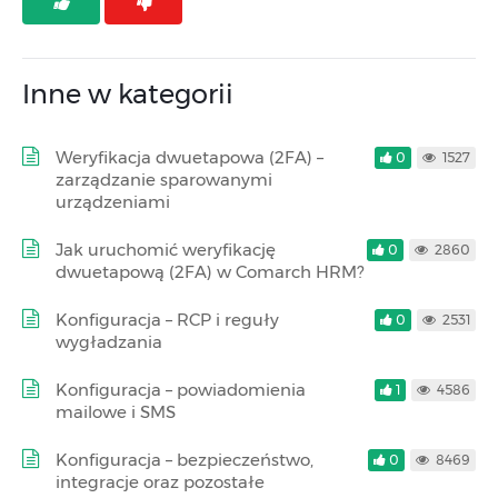
Inne w kategorii
Weryfikacja dwuetapowa (2FA) –
0
1527
zarządzanie sparowanymi
urządzeniami
Jak uruchomić weryfikację
0
2860
dwuetapową (2FA) w Comarch HRM?
Konfiguracja – RCP i reguły
0
2531
wygładzania
Konfiguracja – powiadomienia
1
4586
mailowe i SMS
Konfiguracja – bezpieczeństwo,
0
8469
integracje oraz pozostałe