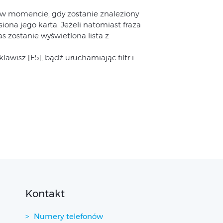
 w momencie, gdy zostanie znaleziony
iona jego karta. Jeżeli natomiast fraza
 zostanie wyświetlona lista z
lawisz [F5], bądź uruchamiając filtr i
Kontakt
Numery telefonów