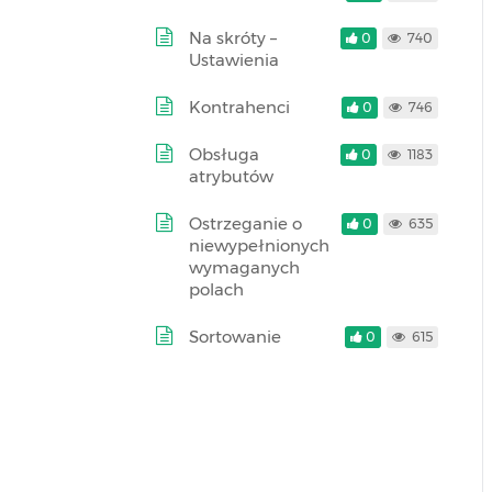
Na skróty –
0
740
Ustawienia
Kontrahenci
0
746
Obsługa
0
1183
atrybutów
Ostrzeganie o
0
635
niewypełnionych
wymaganych
polach
Sortowanie
0
615