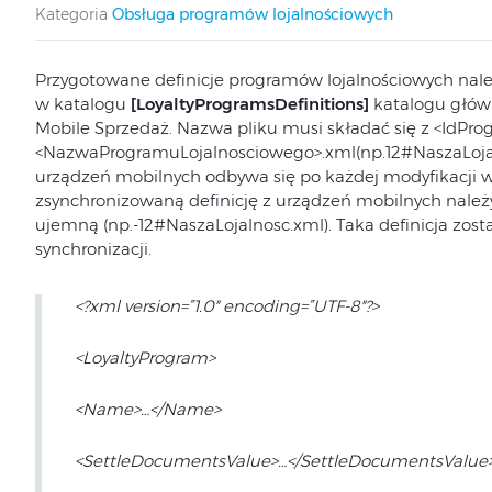
Kategoria
Obsługa programów lojalnościowych
Przygotowane definicje programów lojalnościowych nale
w katalogu
[LoyaltyProgramsDefinitions]
katalogu głów
Mobile Sprzedaż. Nazwa pliku musi składać się z <IdPr
<NazwaProgramuLojalnosciowego>.xml(np.12#NaszaLojalno
urządzeń mobilnych odbywa się po każdej modyfikacji w p
zsynchronizowaną definicję z urządzeń mobilnych należ
ujemną (np.-12#NaszaLojalnosc.xml). Taka definicja zost
synchronizacji.
<?xml version=”1.0″ encoding=”UTF-8″?>
<LoyaltyProgram>
<Name>…</Name>
<SettleDocumentsValue>…</SettleDocumentsValue