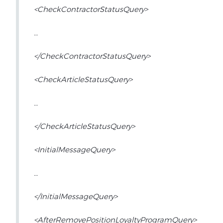
<CheckContractorStatusQuery>
…
</CheckContractorStatusQuery>
<CheckArticleStatusQuery>
…
</CheckArticleStatusQuery>
<InitialMessageQuery>
…
</InitialMessageQuery>
<AfterRemovePositionLoyaltyProgramQuery>