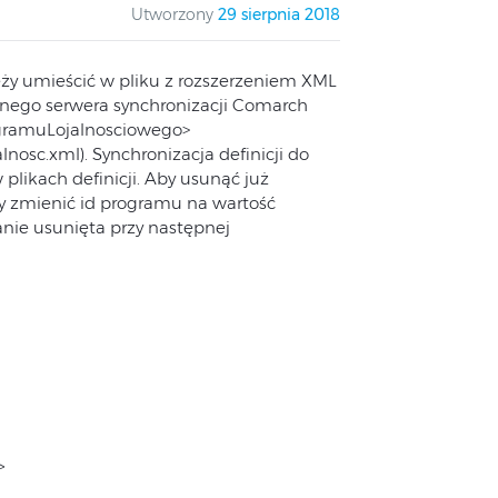
Utworzony
29 sierpnia 2018
ży umieścić w pliku z rozszerzeniem XML
nego serwera synchronizacji Comarch
ogramuLojalnosciowego>
sc.xml). Synchronizacja definicji do
likach definicji. Aby usunąć już
y zmienić id programu na wartość
anie usunięta przy następnej
>