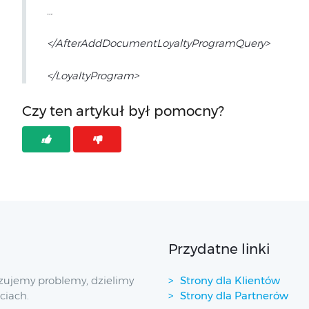
…
</AfterAddDocumentLoyaltyProgramQuery>
</LoyaltyProgram>
Czy ten artykuł był pomocny?
Przydatne linki
zujemy problemy, dzielimy
Strony dla Klientów
ciach.
Strony dla Partnerów