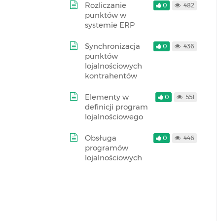
Rozliczanie
0
482
punktów w
systemie ERP
Synchronizacja
0
436
punktów
lojalnościowych
kontrahentów
Elementy w
0
551
definicji program
lojalnościowego
Obsługa
0
446
programów
lojalnościowych