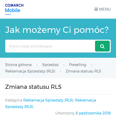
MENU
Jak możemy Ci pomóc?
Search
For
Strona główna
Sprzedaż
Preselling
Reklamacja Sprzedaży (RLS)
Zmiana statusu RLS
Zmiana statusu RLS
Kategoria
Reklamacja Sprzedaży (RLS)
,
Reklamacja
Sprzedaży (RLS)
Utworzony
8 października 2018