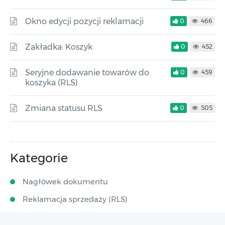
Okno edycji pozycji reklamacji
0
466
Zakładka: Koszyk
0
452
Seryjne dodawanie towarów do
0
459
koszyka (RLS)
Zmiana statusu RLS
0
505
Kategorie
Nagłówek dokumentu
Reklamacja sprzedaży (RLS)