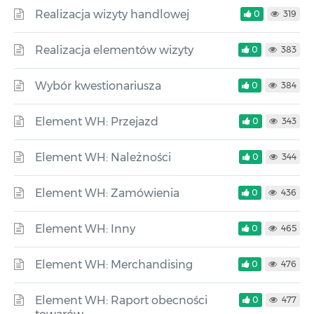
Realizacja wizyty handlowej
0
319
Realizacja elementów wizyty
0
383
Wybór kwestionariusza
0
384
Element WH: Przejazd
0
343
Element WH: Należności
0
344
Element WH: Zamówienia
0
436
Element WH: Inny
0
465
Element WH: Merchandising
0
476
Element WH: Raport obecności
0
477