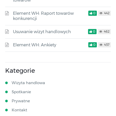
towarów
Element WH: Raport towarów
0
442
konkurencji
Usuwanie wizyt handlowych
0
462
Element WH: Ankiety
0
457
Kategorie
Wizyta handlowa
Spotkanie
Prywatne
Kontakt