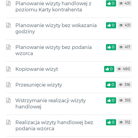
Planowanie wizyty handlowej z
0
431
poziomu Karty kontrahenta
Planowanie wizyty bez wskazania
0
431
godziny
Planowanie wizyty bez podania
0
417
wzorca
Kopiowanie wizyt
0
490
Przesunięcie wizyty
0
316
Wstrzymanie realizacji wizyty
0
315
handlowej
Realizacja wizyty handlowej bez
0
312
podania wzorca