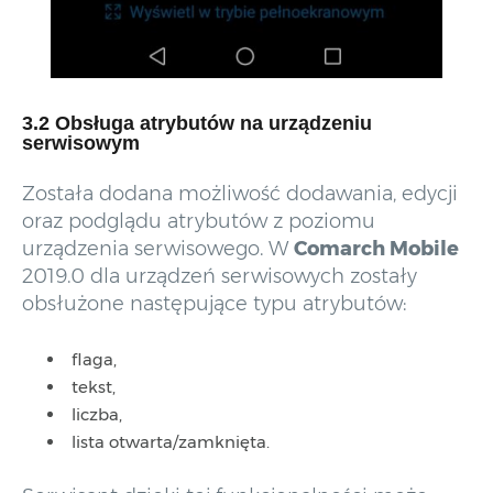
3.2 Obsługa atrybutów na urządzeniu
serwisowym
Została dodana możliwość dodawania, edycji
oraz podglądu atrybutów z poziomu
urządzenia serwisowego. W
Comarch Mobile
2019.0 dla urządzeń serwisowych zostały
obsłużone następujące typu atrybutów:
flaga,
tekst,
liczba,
lista otwarta/zamknięta.