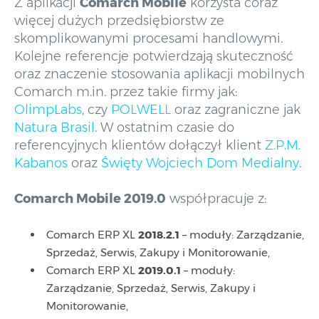
Z aplikacji
Comarch Mobile
korzysta coraz
więcej dużych przedsiębiorstw ze
skomplikowanymi procesami handlowymi.
Kolejne referencje potwierdzają skuteczność
oraz znaczenie stosowania aplikacji mobilnych
Comarch m.in. przez takie firmy jak:
OlimpLabs
, czy
POLWELL
oraz zagraniczne jak
Natura Brasil
. W ostatnim czasie do
referencyjnych klientów dołączył klient
Z.P.M.
Kabanos
oraz
Święty Wojciech Dom Medialny
.
Comarch Mobile 2019.0
współpracuje z:
Comarch ERP XL
2018.2.1
– moduły: Zarządzanie,
Sprzedaż, Serwis, Zakupy i Monitorowanie,
Comarch ERP XL
2019.0.1
– moduły:
Zarządzanie, Sprzedaż, Serwis, Zakupy i
Monitorowanie,