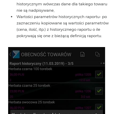
historycznym wówczas dane dla takiego towaru
nie są nadpisywane,
Wartości parametrów historycznych raportu- po
zaznaczeniu kopiowane są wartości parametrów
(cena, ilość, itp.) z historycznego raportu o ile
pokrywają się one z bieżącą definicją raportu.