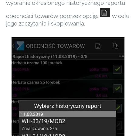
wybrania określonego historycznego raportu
obecności towarów poprzez opcję:
w celu
jego zaczytania i skopiowania.