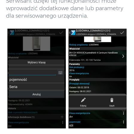
Serwisant dzięki tej funkcjonalności może
wprowadzić dodatkowe dane lub parametry
dla serwisowanego urządzenia.