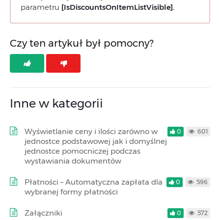
parametru
[IsDiscountsOnItemListVisible].
Czy ten artykuł był pomocny?
Inne w kategorii
Wyświetlanie ceny i ilości zarówno w
0
601
jednostce podstawowej jak i domyślnej
jednostce pomocniczej podczas
wystawiania dokumentów
Płatności – Automatyczna zapłata dla
0
596
wybranej formy płatności
Załączniki
0
572