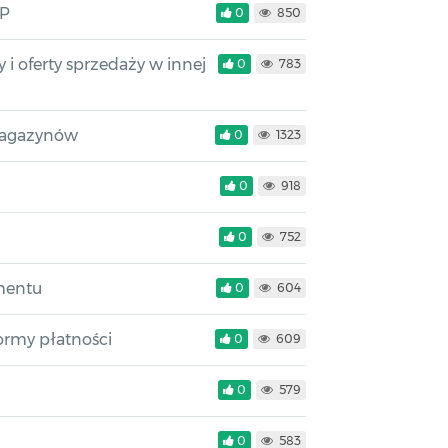
RP
0
850
 oferty sprzedaży w innej
0
783
magazynów
0
1323
0
918
0
752
mentu
0
604
ormy płatności
0
609
0
579
0
583