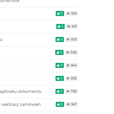
okumentów
0
555
0
851
su
0
853
0
658
0
944
0
832
 nagłówku dokumentu
0
756
 realizacji zamówień
0
547