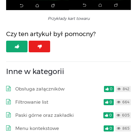
Przykłady kart towaru
Czy ten artykuł był pomocny?
Inne w kategorii
Obsługa załączników
0
842
Filtrowanie list
0
664
Paski górne oraz zakładki
0
605
Menu kontekstowe
0
865