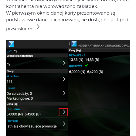
kontrahenta nie wprowadzono zakładek.
W pierwszym oknie danej karty prezentowane są
podstawowe dane, a ich rozwinięcie dostępne jest pod
przyciskiem:
.