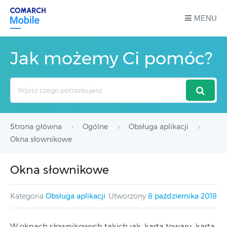
MENU
Jak możemy Ci pomóc?
Search
For
Strona główna
Ogólne
Obsługa aplikacji
Okna słownikowe
Okna słownikowe
Kategoria
Obsługa aplikacji
Utworzony
8 października 2018
W oknach słownikowych takich jak: karta towaru, karta