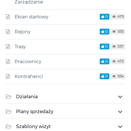
Zarządzanie
Ekran startowy
0
475
Rejony
0
555
Trasy
0
337
Pracownicy
0
473
Kontrahenci
0
554
Działania
Plany sprzedaży
Szablony wizyt