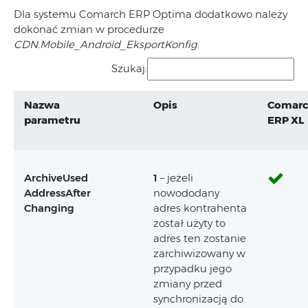
Dla systemu Comarch ERP Optima dodatkowo należy
dokonać zmian w procedurze
CDN.Mobile_Android_EksportKonfig
.
Szukaj:
Nazwa
Opis
Comar
parametru
ERP XL
ArchiveUsed
1
– jeżeli
AddressAfter
nowododany
Changing
adres kontrahenta
został użyty to
adres ten zostanie
zarchiwizowany w
przypadku jego
zmiany przed
synchronizacją do