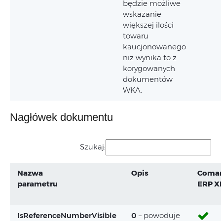
będzie możliwe
wskazanie
większej ilości
towaru
kaucjonowanego
niż wynika to z
korygowanych
dokumentów
WKA.
Nagłówek dokumentu
Szukaj:
Nazwa
Opis
Coma
parametru
ERP X
IsReferenceNumberVisible
0
– powoduje