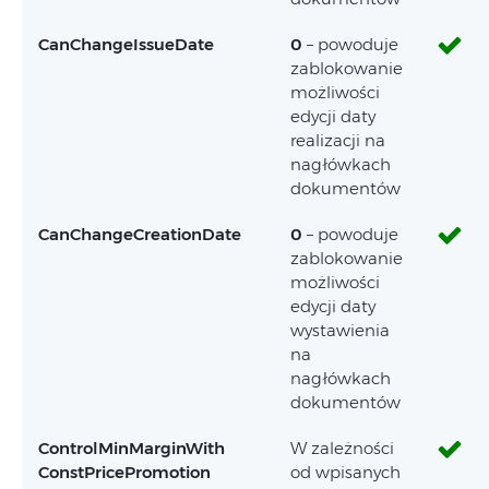
CanChangeIssueDate
0
– powoduje
zablokowanie
możliwości
edycji daty
realizacji na
nagłówkach
dokumentów
CanChangeCreationDate
0
– powoduje
zablokowanie
możliwości
edycji daty
wystawienia
na
nagłówkach
dokumentów
ControlMinMarginWith
W zależności
ConstPricePromotion
od wpisanych