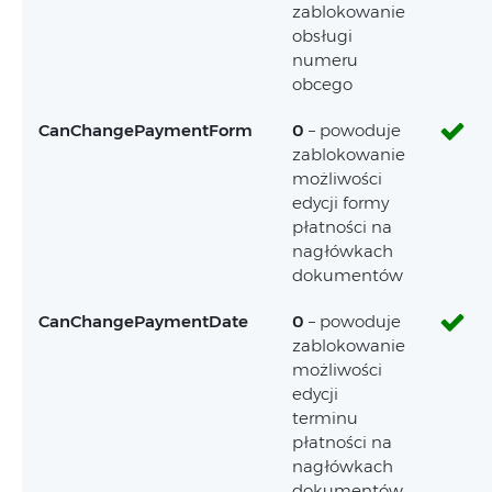
zablokowanie
obsługi
numeru
obcego
CanChangePaymentForm
0
– powoduje
zablokowanie
możliwości
edycji formy
płatności na
nagłówkach
dokumentów
CanChangePaymentDate
0
– powoduje
zablokowanie
możliwości
edycji
terminu
płatności na
nagłówkach
dokumentów