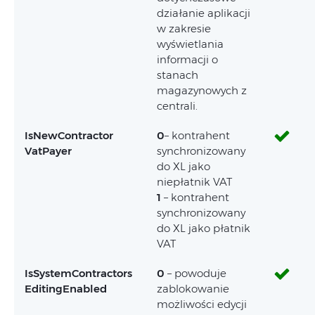
działanie aplikacji
w zakresie
wyświetlania
informacji o
stanach
magazynowych z
centrali.
IsNewContractor
0
– kontrahent
VatPayer
synchronizowany
do XL jako
niepłatnik VAT
1
– kontrahent
synchronizowany
do XL jako płatnik
VAT
IsSystemContractors
0
– powoduje
EditingEnabled
zablokowanie
możliwości edycji