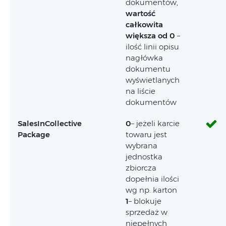
dokumentów,
wartość
całkowita
większa od 0
–
ilość linii opisu
nagłówka
dokumentu
wyświetlanych
na liście
dokumentów
SalesInCollective
0
– jeżeli karcie
Package
towaru jest
wybrana
jednostka
zbiorcza
dopełnia ilości
wg np. karton
1
– blokuje
sprzedaż w
niepełnych