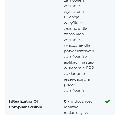
zamówień
zostanie
wyłączona
1
– opcja
weryfikacji
zasobów dla
zamówień
zostanie
włączona- dla
potwierdzonych
zamówień z
aplikacji nastąpi
w systemie ERP
zakładanie
rezerwacji dla
pozycji
zamówień
IsRealizationOf
0
– widoczność
ComplaintVisible
realizacji
reklamacji w