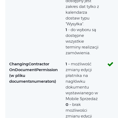
dostępny jest
zakres dat tylko z
kalendarza
dostaw typu
"Wysyłka".
1
- do wyboru są
dostępne
wszystkie
terminy realizacji
zamówienia.
ChangingContractor
1
– możliwość
OnDocumentPermission
zmiany edycji
(w pliku
płatnika na
documentsnumerators)
nagłówku
dokumentu
wystawianego w
Mobile Sprzedaż
0
– brak
możliwości
zmiany edycji