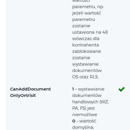
wartości
parametru, np.
jeżeli wartość
parametru
zostanie
ustawiona na 48
wówczas dla
kontrahenta
zablokowane
zostanie
wystawianie
dokumentów:
OS oraz RLS.
CanAddDocument
1
– wystawianie
OnlyOnVisit
dokumentów
handlowych (WZ,
PA, FS) jest
niemożliwe
0
– wartość
domyślna;