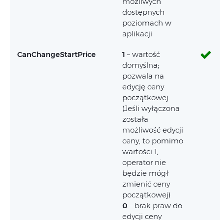
możliwych
dostępnych
poziomach w
aplikacji
CanChangeStartPrice
1
– wartość
domyślna;
pozwala na
edycję ceny
początkowej
(Jeśli wyłączona
została
możliwość edycji
ceny, to pomimo
wartości 1,
operator nie
będzie mógł
zmienić ceny
początkowej)
0
– brak praw do
edycji ceny