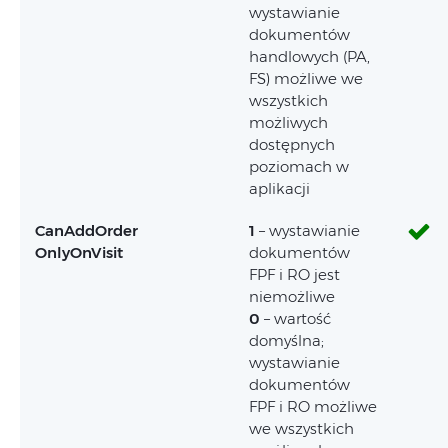
wystawianie
dokumentów
handlowych (PA,
FS) możliwe we
wszystkich
możliwych
dostępnych
poziomach w
aplikacji
CanAddOrder
1
– wystawianie
OnlyOnVisit
dokumentów
FPF i RO jest
niemożliwe
0
– wartość
domyślna;
wystawianie
dokumentów
FPF i RO możliwe
we wszystkich