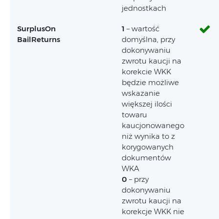
jednostkach
SurplusOn
1
– wartość
BailReturns
domyślna, przy
dokonywaniu
zwrotu kaucji na
korekcie WKK
będzie możliwe
wskazanie
większej ilości
towaru
kaucjonowanego
niż wynika to z
korygowanych
dokumentów
WKA
0
– przy
dokonywaniu
zwrotu kaucji na
korekcje WKK nie