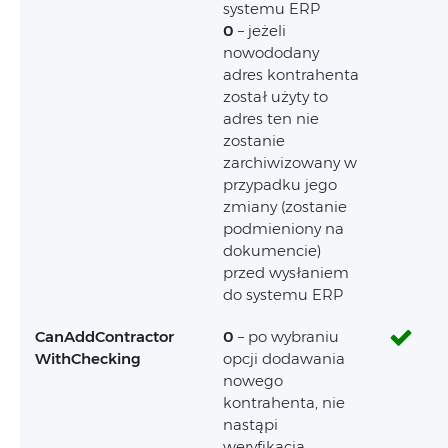
systemu ERP
0
– jeżeli
nowododany
adres kontrahenta
został użyty to
adres ten nie
zostanie
zarchiwizowany w
przypadku jego
zmiany (zostanie
podmieniony na
dokumencie)
przed wysłaniem
do systemu ERP
CanAddContractor
0
– po wybraniu
WithChecking
opcji dodawania
nowego
kontrahenta, nie
nastąpi
weryfikacja