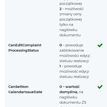
początkowej
2
– możliwość
zmiany ceny
początkowej
tylko na
nagłówku
dokumentu
CanEditComplaint
0
– powoduje
ProcessingStatus
zablokowanie
możliwości edycji
statusu realizacji
1
– powoduje
możliwość edycji
statusu realizacji
CanSetNon
0 – wartość
CalendarIssueDate
domyślna;
na
nagłówku
dokumentu ZS