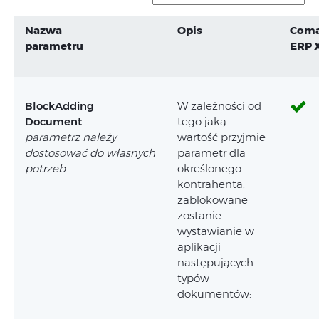
Nazwa
Opis
Coma
parametru
ERP 
BlockAdding
W zależności od
Document
tego jaką
parametrz należy
wartość przyjmie
dostosować do własnych
parametr dla
potrzeb
określonego
kontrahenta,
zablokowane
zostanie
wystawianie w
aplikacji
następujących
typów
dokumentów: