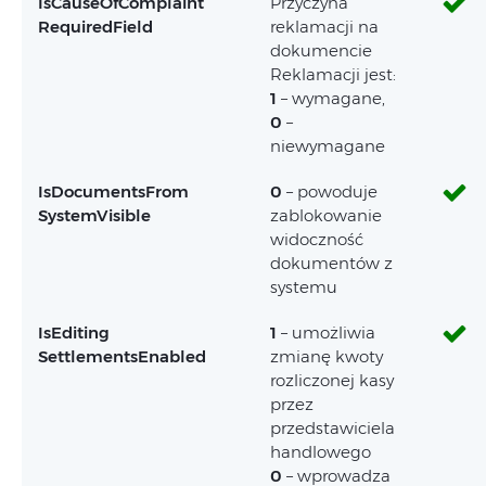
IsCauseOfComplaint
Przyczyna
RequiredField
reklamacji na
dokumencie
Reklamacji jest:
1
– wymagane,
0
–
niewymagane
IsDocumentsFrom
0
– powoduje
SystemVisible
zablokowanie
widoczność
dokumentów z
systemu
IsEditing
1
– umożliwia
SettlementsEnabled
zmianę kwoty
rozliczonej kasy
przez
przedstawiciela
handlowego
0
– wprowadza