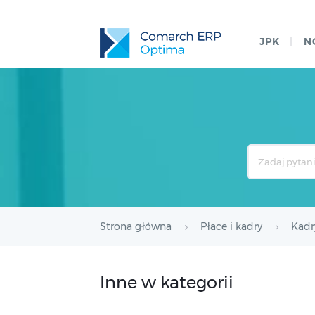
JPK
N
Search
For
Strona główna
Płace i kadry
Kadr
Inne w kategorii