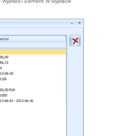
e
Wypłata
i
Element
. W wypłacie