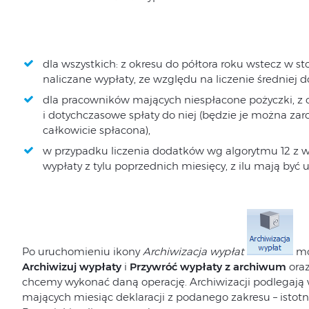
dla wszystkich: z okresu do półtora roku wstecz w s
naliczane wypłaty, ze względu na liczenie średniej
dla pracowników mających niespłacone pożyczki, z
i dotychczasowe spłaty do niej (będzie je można za
całkowicie spłacona),
w przypadku liczenia dodatków wg algorytmu 12 z 
wypłaty z tylu poprzednich miesięcy, z ilu mają być
Po uruchomieniu ikony
Archiwizacja wypłat
mo
Archiwizuj wypłaty
i
Przywróć wypłaty z archiwum
oraz
chcemy wykonać daną operację. Archiwizacji podlegają w
mających miesiąc deklaracji z podanego zakresu – istotny 