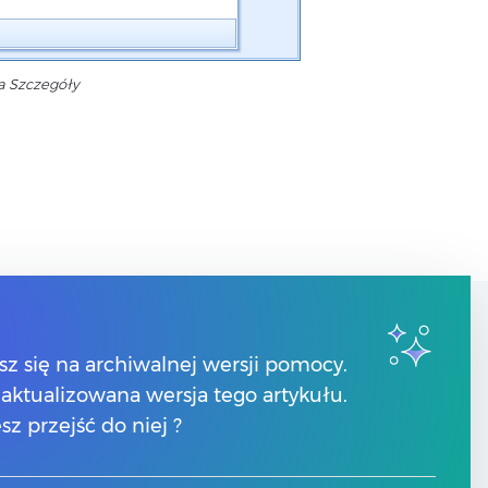
a Szczegóły
Kontakt
sz się na archiwalnej wersji pomocy.
 zaktualizowana wersja tego artykułu.
Numery telefonów
sz przejść do niej ?
Znajdź Partnera Comarch