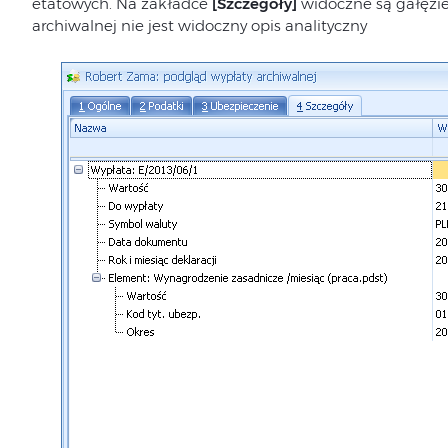
etatowych. Na zakładce
[Szczegóły]
widoczne są gałęzi
archiwalnej nie jest widoczny opis analityczny