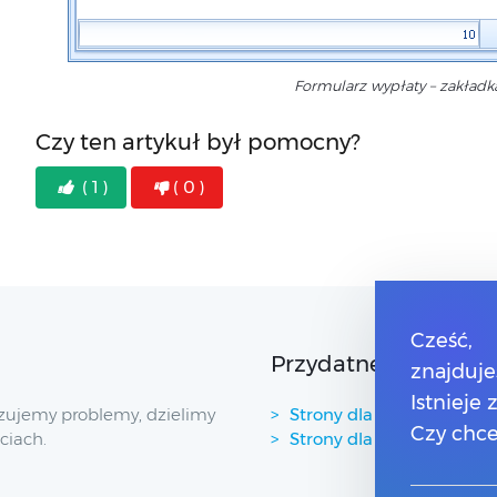
Formularz wypłaty – zakładk
Czy ten artykuł był pomocny?
( 1 )
( 0 )
Cześć,
Przydatne linki
znajduje
Istnieje
zujemy problemy, dzielimy
Strony dla Klientów
Czy chce
ciach.
Strony dla Partnerów