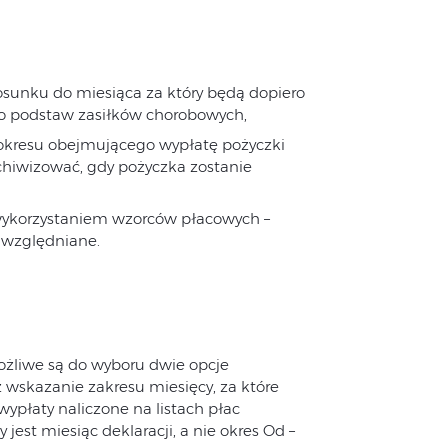
tosunku do miesiąca za który będą dopiero
 do podstaw zasiłków chorobowych,
 okresu obejmującego wypłatę pożyczki
rchiwizować, gdy pożyczka zostanie
wykorzystaniem wzorców płacowych –
 uwzględniane.
żliwe są do wyboru dwie opcje
 wskazanie zakresu miesięcy, za które
ypłaty naliczone na listach płac
jest miesiąc deklaracji, a nie okres Od –