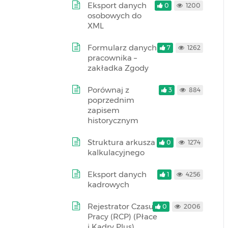
Eksport danych
0
1200
osobowych do
XML
Formularz danych
7
1262
pracownika –
zakładka Zgody
Porównaj z
3
884
poprzednim
zapisem
historycznym
Struktura arkusza
0
1274
kalkulacyjnego
Eksport danych
1
4256
kadrowych
Rejestrator Czasu
0
2006
Pracy (RCP) (Płace
i Kadry Plus)