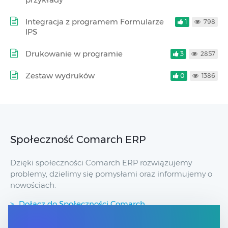
Integracja z programem Formularze
1
798
IPS
Drukowanie w programie
3
2857
Zestaw wydruków
0
1386
Społeczność Comarch ERP
Dzięki społeczności Comarch ERP rozwiązujemy
problemy, dzielimy się pomysłami oraz informujemy o
nowościach.
Dołącz do Społeczności Comarch