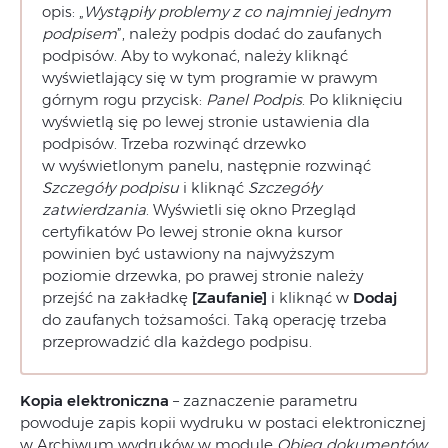
opis: „
Wystąpiły problemy z co najmniej jednym
podpisem
”, należy podpis dodać do zaufanych
podpisów. Aby to wykonać, należy kliknąć
wyświetlający się w tym programie w prawym
górnym rogu przycisk:
Panel Podpis
. Po kliknięciu
wyświetlą się po lewej stronie ustawienia dla
podpisów. Trzeba rozwinąć drzewko
w wyświetlonym panelu, następnie rozwinąć
Szczegóły podpisu
i kliknąć
Szczegóły
zatwierdzania
. Wyświetli się okno Przegląd
certyfikatów Po lewej stronie okna kursor
powinien być ustawiony na najwyższym
poziomie drzewka, po prawej stronie należy
przejść na zakładkę
[Zaufanie]
i kliknąć w
Dodaj
do zaufanych tożsamości. Taką operację trzeba
przeprowadzić dla każdego podpisu.
Kopia elektroniczna
– zaznaczenie parametru
powoduje zapis kopii wydruku w postaci elektronicznej
w Archiwum wydruków w module
Obieg dokumentów