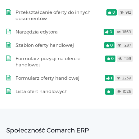
Przekształcanie oferty do innych
0
912
dokumentów
Narzędzia edytora
0
1669
Szablon oferty handlowej
0
1287
Formularz pozycji na ofercie
0
1139
handlowej
Formularz oferty handlowej
1
2239
Lista ofert handlowych
1
1026
Społeczność Comarch ERP