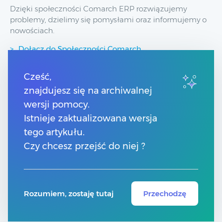
Dzięki społeczności Comarch ERP rozwiązujemy
problemy, dzielimy się pomysłami oraz informujemy o
nowościach.
Dołącz do Społeczności Comarch
Cześć,
Przydatne linki
znajdujesz się na archiwalnej
wersji pomocy.
Strony dla Klientów
Strony dla Partnerów
Istnieje zaktualizowana wersja
tego artykułu.
Kontakt
Czy chcesz przejść do niej ?
Numery telefonów
Znajdź Partnera Comarch
Rozumiem, zostaję tutaj
Przechodzę