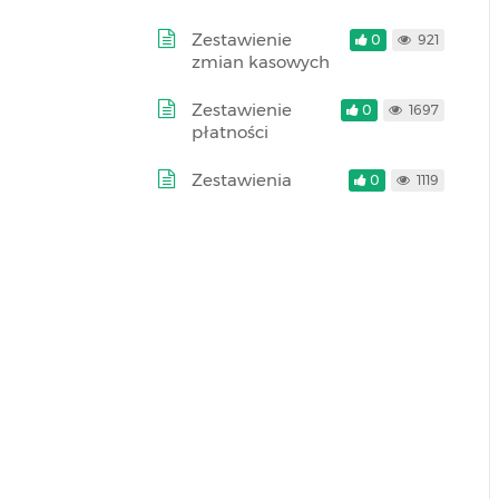
Zestawienie
0
921
zmian kasowych
Zestawienie
0
1697
płatności
Zestawienia
0
1119