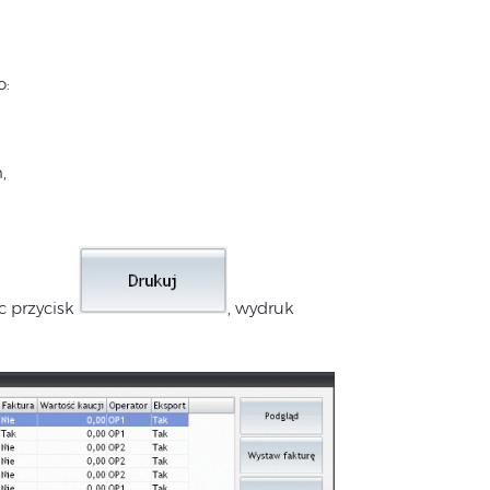
o:
,
 przycisk
, wydruk