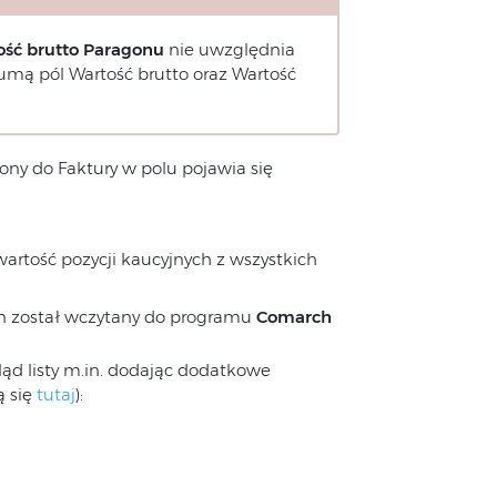
ość
brutto
Paragonu
nie uwzględnia
sumą pól Wartość brutto oraz Wartość
cony do Faktury w polu pojawia się
artość pozycji kaucyjnych z wszystkich
on został wczytany do programu
Comarch
ąd listy m.in. dodając dodatkowe
ą się
tutaj
):