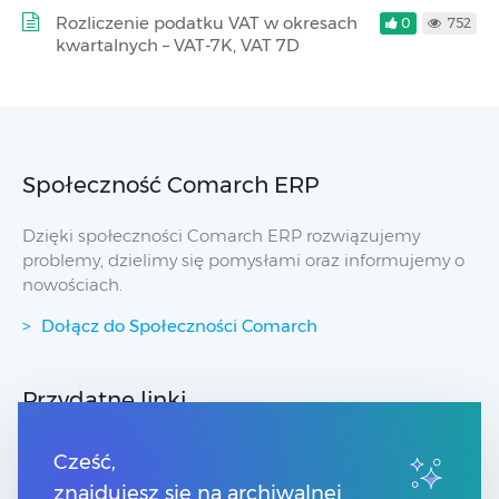
Rozliczenie podatku VAT w okresach
0
752
kwartalnych – VAT-7K, VAT 7D
Społeczność Comarch ERP
Dzięki społeczności Comarch ERP rozwiązujemy
problemy, dzielimy się pomysłami oraz informujemy o
nowościach.
Dołącz do Społeczności Comarch
Przydatne linki
Strony dla Klientów
Cześć,
Strony dla Partnerów
znajdujesz się na archiwalnej