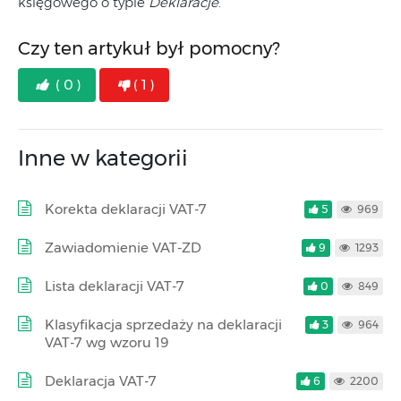
księgowego o typie
Deklaracje
.
Czy ten artykuł był pomocny?
( 0 )
( 1 )
Inne w kategorii
Korekta deklaracji VAT-7
5
969
Zawiadomienie VAT-ZD
9
1293
Lista deklaracji VAT-7
0
849
Klasyfikacja sprzedaży na deklaracji
3
964
VAT-7 wg wzoru 19
Deklaracja VAT-7
6
2200