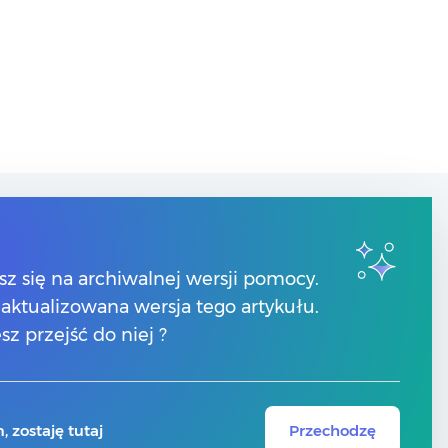
Kontakt
sz się na archiwalnej wersji pomocy.
Numery telefonów
 zaktualizowana wersja tego artykułu.
Znajdź Partnera Comarch
y
sz przejść do niej ?
 zostaję tutaj
Przechodzę