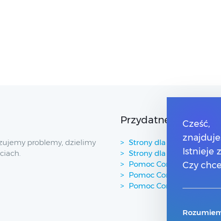
Przydatne linki
Cześć,
znajduje
zujemy problemy, dzielimy
Strony dla Klientów
Istnieje
ciach.
Strony dla Partnerów
Pomoc Comarch Betterfl
Czy chce
Pomoc Comarch e-Sklep
Pomoc Comarch HRM
Rozumiem,