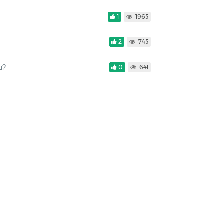
1
1965
2
745
u?
0
641