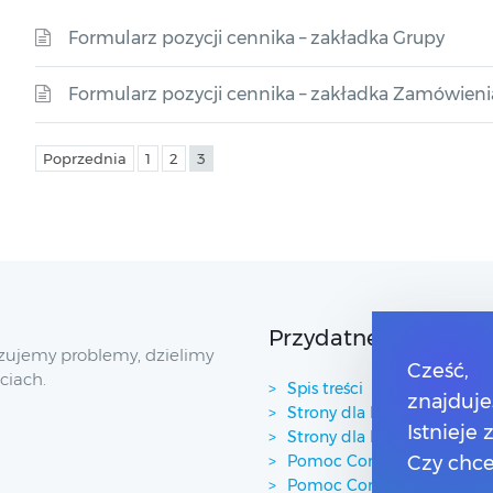
Formularz pozycji cennika – zakładka Grupy
Formularz pozycji cennika – zakładka Zamówieni
Poprzednia
1
2
3
Przydatne linki
zujemy problemy, dzielimy
Cześć,
ciach.
Spis treści
znajduje
Strony dla Klientów
Istnieje
Strony dla Partnerów
Pomoc Comarch ERP XT
Czy chce
Pomoc Comarch e-Sklep