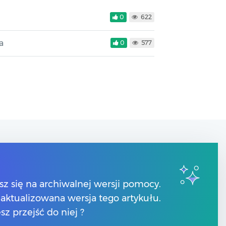
0
622
a
0
577
Kontakt
Numery telefonów
sz się na archiwalnej wersji pomocy.
Znajdź Partnera Comarch
 zaktualizowana wersja tego artykułu.
sz przejść do niej ?