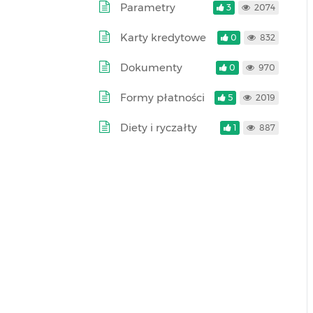
Parametry
3
2074
Karty kredytowe
0
832
Dokumenty
0
970
Formy płatności
5
2019
Diety i ryczałty
1
887